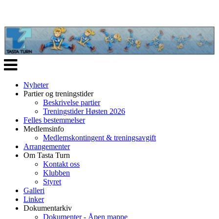
Veksle
navigasjon
Nyheter
Partier og treningstider
Beskrivelse partier
Treningstider Høsten 2026
Felles bestemmelser
Medlemsinfo
Medlemskontingent & treningsavgift
Arrangementer
Om Tasta Turn
Kontakt oss
Klubben
Styret
Galleri
Linker
Dokumentarkiv
Dokumenter - Åpen mappe