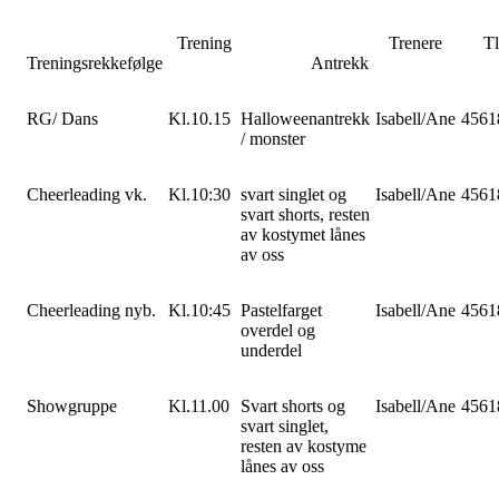
Trening
Trenere
Tlf
Treningsrekkefølge
Antrekk
RG/ Dans
Kl.10.15
Halloweenantrekk
Isabell/Ane
4561
/ monster
Cheerleading vk.
Kl.10:30
svart singlet og
Isabell/Ane
4561
svart shorts, resten
av kostymet lånes
av oss
Cheerleading nyb.
Kl.10:45
Pastelfarget
Isabell/Ane
4561
overdel og
underdel
Showgruppe
Kl.11.00
Svart shorts og
Isabell/Ane
4561
svart singlet,
resten av kostyme
lånes av oss