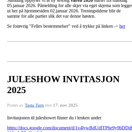
Samtidig opplyser vi at ny sesong
våren 2026
starter fra mandag
05.januar 2026. Påmelding for alle skjer via eget skjema som legge
ut her på hjemmesiden 02.januar 2026. Treningstidene blir de
samme for alle partier slik det var denne høsten.
Se forøvrig "Felles bestemmelser" ved å trykke på linken ->
her
JULESHOW INVITASJON
2025
Postet av
Tasta Turn
den
17. nov 2025
Invitasjonen til juleshowet finner du i lenken under
https://docs.google.com/document/d/1v4lywBdUdITP6e9y9bDD