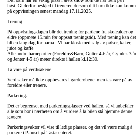
Ditt barn har en viktig plass i årets show som de har trent på i
høst. Gi derfor beskjed til treneren dersom ditt barn ikke kan komm
på oppvisningen senest mandag 17.11.2025.
Trening
På oppvisningsdagen blir det trening for partiene fra skolealder og
eldre (oppmøte 15.min før oppsatt treningstid). Med trening kan det
bli en lang dag for barna. Vi har kiosk med salg av pølser, kaker,
juice og kaffe.
Alle andre barnepartier (Foreldre&Barn, Gutter 4-6 år, Gymlek 3 å
og Jenter 4-5 år) møter direkte i hallen kl.12:30.
Ta vare på verdisakene
Verdisaker må ikke oppbevares i garderobene, men tas vare på av
foreldre eller trenere.
Parkering.
Det er begrenset med parkeringsplasser ved hallen, så vi anbefaler
alle som bor i nærheten om å vurdere å la bilen stå hjemme denne
gangen.
Parkeringsvakter vil vise til ledige plasser, og det vil være mulig å
parkere i P-huset på Tastasenteret.