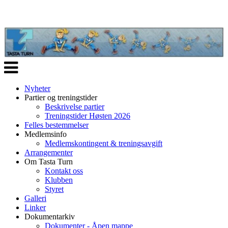
Veksle
navigasjon
Nyheter
Partier og treningstider
Beskrivelse partier
Treningstider Høsten 2026
Felles bestemmelser
Medlemsinfo
Medlemskontingent & treningsavgift
Arrangementer
Om Tasta Turn
Kontakt oss
Klubben
Styret
Galleri
Linker
Dokumentarkiv
Dokumenter - Åpen mappe