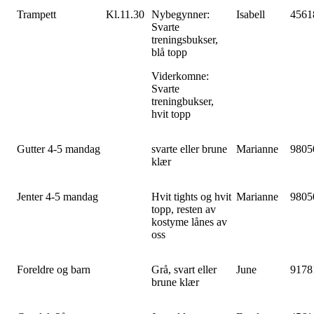
Trampett
Kl.11.30
Nybegynner:
Isabell
4561
Svarte
treningsbukser,
blå topp
Viderkomne:
Svarte
treningbukser,
hvit topp
Gutter 4-5 mandag
svarte eller brune
Marianne
9805
klær
Jenter 4-5 mandag
Hvit tights og hvit
Marianne
9805
topp, resten av
kostyme lånes av
oss
Foreldre og barn
Grå, svart eller
June
9178
brune klær