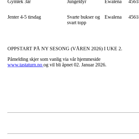
Gymlek 3år
Jungeldyr
Ewalena
4561
Jenter 4-5 tirsdag
Svarte bukser og
Ewalena
4561
svart topp
OPPSTART PÅ NY SESONG (VÅREN 2026) I UKE 2.
Påmelding skjer som vanlig via vår hjemmeside
www.tastaturn.no
og vil bli åpnet 02. Januar 2026.