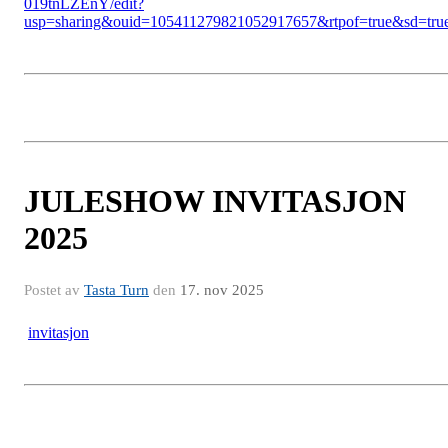
019tnLZEnY/edit?
usp=sharing&ouid=105411279821052917657&rtpof=true&sd=tru
JULESHOW INVITASJON
2025
Postet av
Tasta Turn
den
17. nov 2025
invitasjon