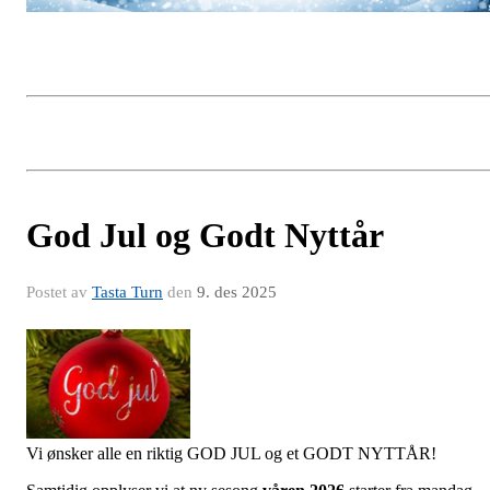
God Jul og Godt Nyttår
Postet av
Tasta Turn
den
9. des 2025
Vi ønsker alle en riktig GOD JUL og et GODT NYTTÅR!