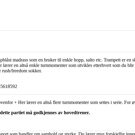
ppblåst madrass som en bruker til enkle hopp, salto etc. Trampett er en s
er lærer en altså enkle turnmomenter som utvikles etterhvert som du blir
r rush/freedom sokker.
, 45618592
enfor + Her lærer en altså flere turnmomenter som settes i serie. For 
dette partiet må godkjennes av hovedtrener.
sport som handler om samhold og styrke. Du lærer mye forskjellig innen