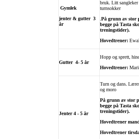
bruk. Litt sangleker
Gymlek
turnsokker
jenter & gutter
3
.
På grunn av stor 
år
begge på Tasta sko
treningstider).
Hovedtrener:
Ewal
Hopp og sprett, hind
Gutter
4- 5 år
Hovedtrener:
Mari
Turn og dans. Lærer 
og moro
På grunn av stor p
begge på Tasta sko
treningstider).
Jenter
4 - 5 år
Hovedtrener man
Hovedtrener tirsd