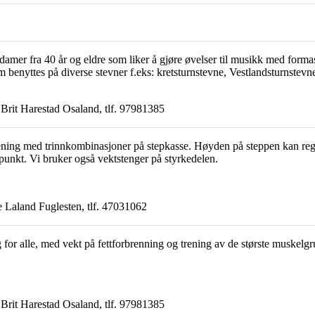
il damer fra 40 år og eldre som liker å gjøre øvelser til musikk med formas
m benyttes på diverse stevner f.eks: kretsturnstevne, Vestlandsturnste
Brit Harestad Osaland, tlf. 97981385
ning med trinnkombinasjoner på stepkasse. Høyden på steppen kan regul
spunkt. Vi bruker også vektstenger på styrkedelen.
Laland Fuglesten, tlf. 47031062
g for alle, med vekt på fettforbrenning og trening av de største muskel
Brit Harestad Osaland, tlf. 97981385