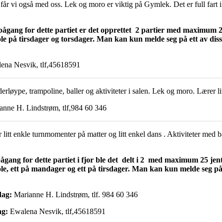
 får vi også med oss. Lek og moro er viktig på Gymlek. Det er full fart i
pågang for dette partiet er det opprettet 2 partier med maximum 20
le på tirsdager og torsdager. Man kan kun melde seg på ett av disse
ena Nesvik, tlf,45618591
erløype, trampoline, baller og aktiviteter i salen. Lek og moro. Lærer l
anne H. Lindstrøm, tlf,
984 60 346
litt enkle turnmomenter på matter og litt enkel dans . Aktiviteter med b
ågang for dette partiet i fjor ble det delt i 2 med maximum 25 jent
le, ett på mandager og ett på tirsdager. Man kan kun melde seg på e
dag:
Marianne H. Lindstrøm, tlf.
984 60 346
ag:
Ewalena Nesvik, tlf,45618591