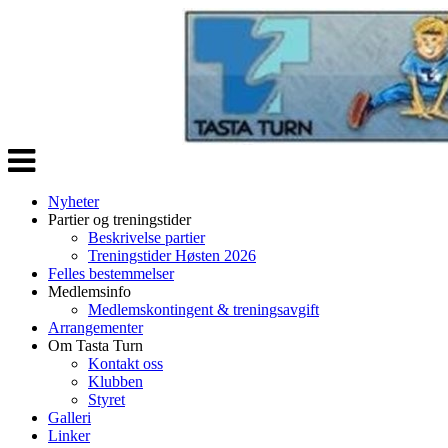
Veksle
navigasjon
Nyheter
Partier og treningstider
Beskrivelse partier
Treningstider Høsten 2026
Felles bestemmelser
Medlemsinfo
Medlemskontingent & treningsavgift
Arrangementer
Om Tasta Turn
Kontakt oss
Klubben
Styret
Galleri
Linker