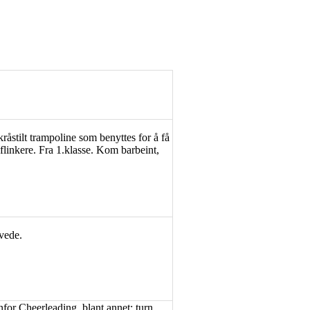
kråstilt trampoline som benyttes for å få
 flinkere. Fra 1.klasse. Kom barbeint,
øvede.
for Cheerleading, blant annet: turn,