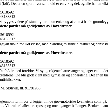
 (løft). Det er en sport hvor samhold er en viktig del, og alle har en vik
, 45618592
, 48133313
t bygges videre på stunt og turnmomenter, og at en må ha de grunnlegg
dette partiet må godkjennes av Hovedtrener.
, 45618592
, 48133313
yalt tilbud for 4-8.klasse, med blanding av ulike turnstiler og dansestil
dette partiet må godkjennes av Hovedtrener.
, 45618592
, 48133313
n fra 0-3 år med foreldre. Vi synger kjente barnesanger og lager en hind
oreldrene. De blir godt kjent med gymsalen og apparatene. Det er en tim
antisklisokker.
 M. Stølsvik, tlf. 91781955
gjennom turn hvor vi legger inn de grovmotoriske kvalitetene som; gå, lø
tc. Vi bruker baller, erterposer, og noen ganger ballonger. Benker, matte,