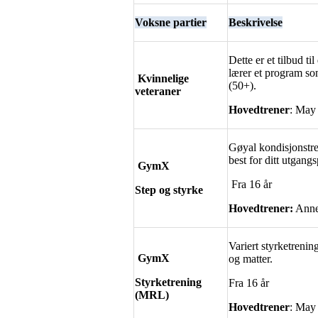
Voksne partier
Beskrivelse
Dette er et tilbud t
lærer et program so
Kvinnelige
(50+).
veteraner
Hovedtrener
: May 
Gøyal kondisjonstre
best for ditt utgang
GymX
Fra 16 år
Step og styrke
Hovedtrener:
Anne 
Variert styrketrenin
GymX
og matter.
Styrketrening
Fra 16 år
(MRL)
Hovedtrener
: May 