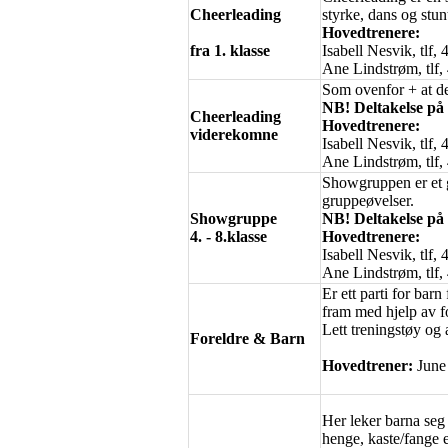
Cheerleading
styrke, dans og stunt
Hovedtrenere:
fra 1. klasse
Isabell Nesvik, tlf
Ane Lindstrøm, tlf
Som ovenfor + at de
NB! Deltakelse på 
Cheerleading
Hovedtrenere:
viderekomne
Isabell Nesvik, tlf
Ane Lindstrøm, tlf
Showgruppen er et gø
gruppeøvelser.
Showgruppe
NB! Deltakelse på 
4. - 8.klasse
Hovedtrenere:
Isabell Nesvik, tlf
Ane Lindstrøm, tlf
Er ett parti for bar
fram med hjelp av f
Lett treningstøy og 
Foreldre & Barn
Hovedtrener:
June
Her leker barna seg 
henge, kaste/fange e