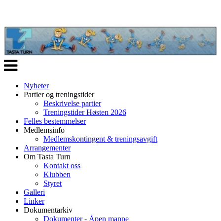
Veksle
navigasjon
Nyheter
Partier og treningstider
Beskrivelse partier
Treningstider Høsten 2026
Felles bestemmelser
Medlemsinfo
Medlemskontingent & treningsavgift
Arrangementer
Om Tasta Turn
Kontakt oss
Klubben
Styret
Galleri
Linker
Dokumentarkiv
Dokumenter - Åpen mappe