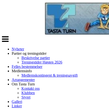
Veksle
navigasjon
Nyheter
Partier og treningstider
Beskrivelse partier
Treningstider Høsten 2026
Felles bestemmelser
Medlemsinfo
Medlemskontingent & treningsavgift
Arrangementer
Om Tasta Turn
Kontakt oss
Klubben
Styret
Galleri
Linker