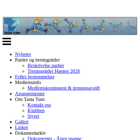
Veksle
navigasjon
Nyheter
Partier og treningstider
Beskrivelse partier
Treningstider Høsten 2026
Felles bestemmelser
Medlemsinfo
Medlemskontingent & treningsavgift
Arrangementer
Om Tasta Turn
Kontakt oss
Klubben
Styret
Galleri
Linker
Dokumentarkiv
Dokumenter - Åpen mappe