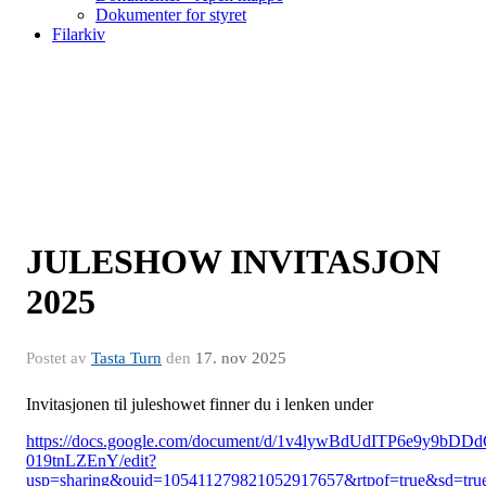
Dokumenter for styret
Filarkiv
JULESHOW INVITASJON
2025
Postet av
Tasta Turn
den
17. nov 2025
Invitasjonen til juleshowet finner du i lenken under
https://docs.google.com/document/d/1v4lywBdUdITP6e9y9bDD
019tnLZEnY/edit?
usp=sharing&ouid=105411279821052917657&rtpof=true&sd=tru