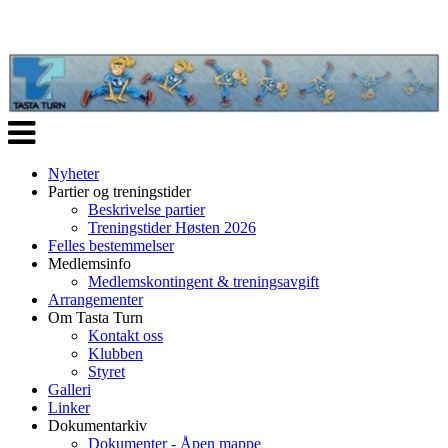
Veksle
navigasjon
Nyheter
Partier og treningstider
Beskrivelse partier
Treningstider Høsten 2026
Felles bestemmelser
Medlemsinfo
Medlemskontingent & treningsavgift
Arrangementer
Om Tasta Turn
Kontakt oss
Klubben
Styret
Galleri
Linker
Dokumentarkiv
Dokumenter - Åpen mappe