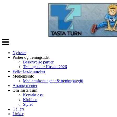
Veksle
navigasjon
Nyheter
Partier og treningstider
Beskrivelse partier
Treningstider Høsten 2026
Felles bestemmelser
Medlemsinfo
Medlemskontingent & treningsavgift
Arrangementer
Om Tasta Turn
Kontakt oss
Klubben
Styret
Galleri
Linker