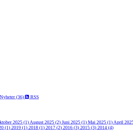
Nyheter (36)
RSS
ktober 2025 (1)
August 2025 (2)
Juni 2025 (1)
Mai 2025 (1)
April 202
20 (1)
2019 (1)
2018 (1)
2017 (2)
2016 (3)
2015 (3)
2014 (4)