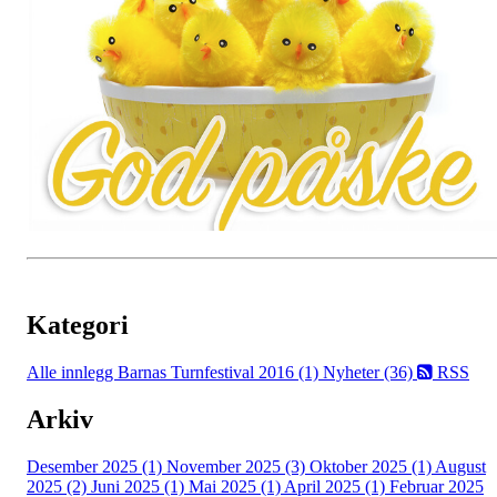
Kategori
Alle innlegg
Barnas Turnfestival 2016 (1)
Nyheter (36)
RSS
Arkiv
Desember 2025 (1)
November 2025 (3)
Oktober 2025 (1)
August
2025 (2)
Juni 2025 (1)
Mai 2025 (1)
April 2025 (1)
Februar 2025