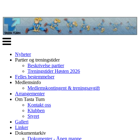
Veksle
navigasjon
Nyheter
Partier og treningstider
Beskrivelse partier
Treningstider Høsten 2026
Felles bestemmelser
Medlemsinfo
Medlemskontingent & treningsavgift
Arrangementer
Om Tasta Turn
Kontakt oss
Klubben
Styret
Galleri
Linker
Dokumentarkiv
Dokumenter - Åpen mappe