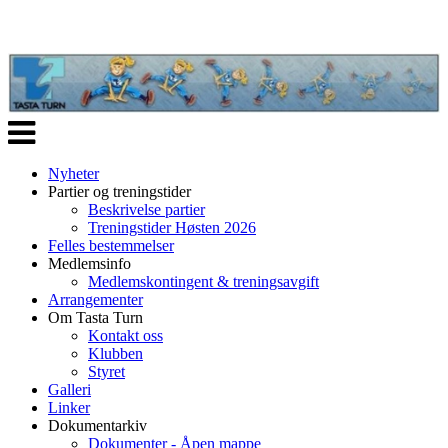
Veksle
navigasjon
Nyheter
Partier og treningstider
Beskrivelse partier
Treningstider Høsten 2026
Felles bestemmelser
Medlemsinfo
Medlemskontingent & treningsavgift
Arrangementer
Om Tasta Turn
Kontakt oss
Klubben
Styret
Galleri
Linker
Dokumentarkiv
Dokumenter - Åpen mappe