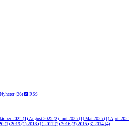
Nyheter (36)
RSS
ktober 2025 (1)
August 2025 (2)
Juni 2025 (1)
Mai 2025 (1)
April 202
20 (1)
2019 (1)
2018 (1)
2017 (2)
2016 (3)
2015 (3)
2014 (4)