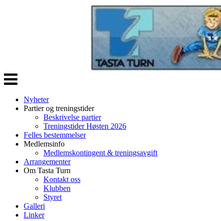
Veksle
navigasjon
Nyheter
Partier og treningstider
Beskrivelse partier
Treningstider Høsten 2026
Felles bestemmelser
Medlemsinfo
Medlemskontingent & treningsavgift
Arrangementer
Om Tasta Turn
Kontakt oss
Klubben
Styret
Galleri
Linker