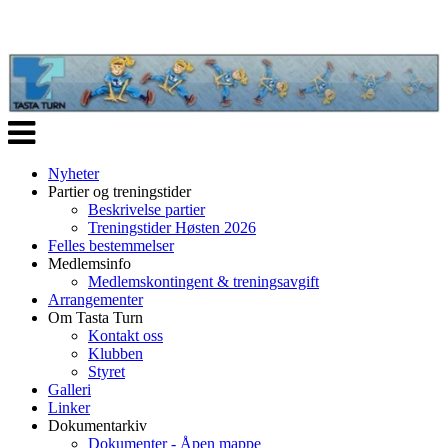
Veksle
navigasjon
Nyheter
Partier og treningstider
Beskrivelse partier
Treningstider Høsten 2026
Felles bestemmelser
Medlemsinfo
Medlemskontingent & treningsavgift
Arrangementer
Om Tasta Turn
Kontakt oss
Klubben
Styret
Galleri
Linker
Dokumentarkiv
Dokumenter - Åpen mappe