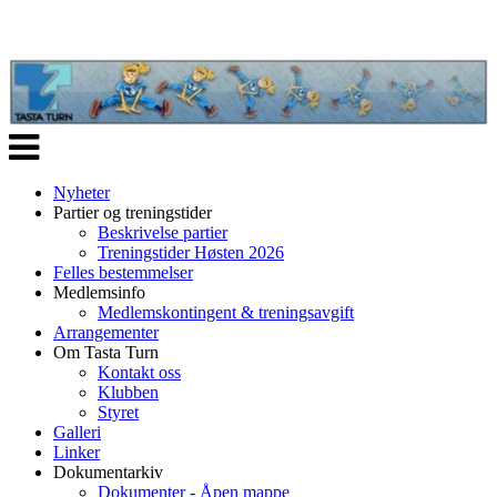
Veksle
navigasjon
Nyheter
Partier og treningstider
Beskrivelse partier
Treningstider Høsten 2026
Felles bestemmelser
Medlemsinfo
Medlemskontingent & treningsavgift
Arrangementer
Om Tasta Turn
Kontakt oss
Klubben
Styret
Galleri
Linker
Dokumentarkiv
Dokumenter - Åpen mappe