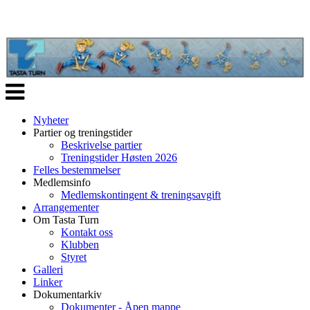
Veksle
navigasjon
Nyheter
Partier og treningstider
Beskrivelse partier
Treningstider Høsten 2026
Felles bestemmelser
Medlemsinfo
Medlemskontingent & treningsavgift
Arrangementer
Om Tasta Turn
Kontakt oss
Klubben
Styret
Galleri
Linker
Dokumentarkiv
Dokumenter - Åpen mappe