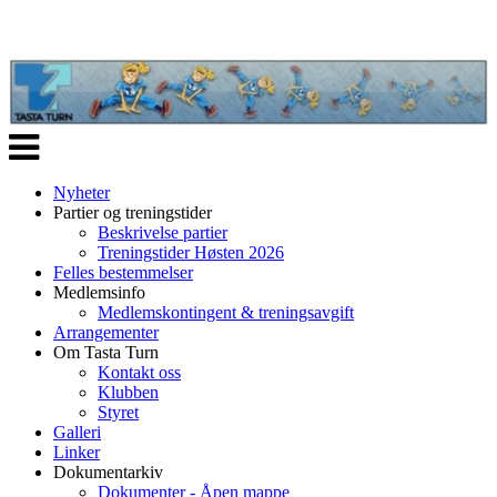
Veksle
navigasjon
Nyheter
Partier og treningstider
Beskrivelse partier
Treningstider Høsten 2026
Felles bestemmelser
Medlemsinfo
Medlemskontingent & treningsavgift
Arrangementer
Om Tasta Turn
Kontakt oss
Klubben
Styret
Galleri
Linker
Dokumentarkiv
Dokumenter - Åpen mappe