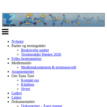
Veksle
navigasjon
Nyheter
Partier og treningstider
Beskrivelse partier
Treningstider Høsten 2026
Felles bestemmelser
Medlemsinfo
Medlemskontingent & treningsavgift
Arrangementer
Om Tasta Turn
Kontakt oss
Klubben
Styret
Galleri
Linker
Dokumentarkiv
Dokumenter - Åpen mappe