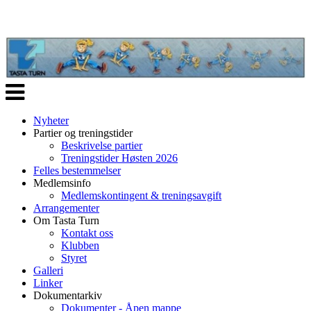
Veksle
navigasjon
Nyheter
Partier og treningstider
Beskrivelse partier
Treningstider Høsten 2026
Felles bestemmelser
Medlemsinfo
Medlemskontingent & treningsavgift
Arrangementer
Om Tasta Turn
Kontakt oss
Klubben
Styret
Galleri
Linker
Dokumentarkiv
Dokumenter - Åpen mappe