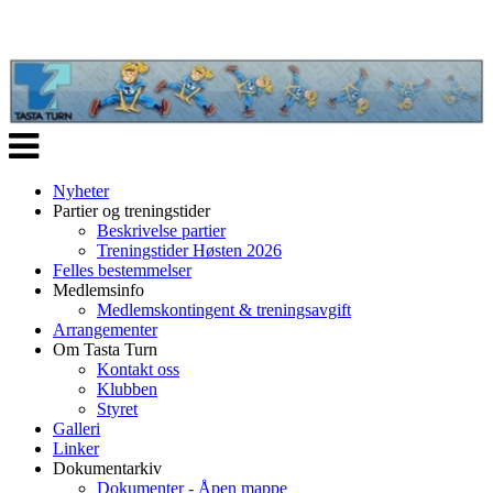
Veksle
navigasjon
Nyheter
Partier og treningstider
Beskrivelse partier
Treningstider Høsten 2026
Felles bestemmelser
Medlemsinfo
Medlemskontingent & treningsavgift
Arrangementer
Om Tasta Turn
Kontakt oss
Klubben
Styret
Galleri
Linker
Dokumentarkiv
Dokumenter - Åpen mappe