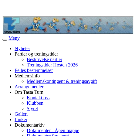
Meny
Veksle
navigasjon
Nyheter
Partier og treningstider
Beskrivelse partier
Treningstider Høsten 2026
Felles bestemmelser
Medlemsinfo
Medlemskontingent & treningsavgift
Arrangementer
Om Tasta Turn
Kontakt oss
Klubben
Styret
Galleri
Linker
Dokumentarkiv
Dokumenter - Åpen mappe
Dokumenter for styret