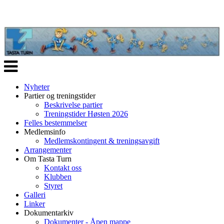
Veksle
navigasjon
Nyheter
Partier og treningstider
Beskrivelse partier
Treningstider Høsten 2026
Felles bestemmelser
Medlemsinfo
Medlemskontingent & treningsavgift
Arrangementer
Om Tasta Turn
Kontakt oss
Klubben
Styret
Galleri
Linker
Dokumentarkiv
Dokumenter - Åpen mappe