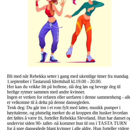
Bli med når Rebekka setter i gang med ukentlige timer fra mandag
1.september i Tastarustå Idrettshall kl.19.00 - 20.00.
Her kan du vrikke litt på hoftene, slå deg løs og bevege deg til
herlige rytmer sammen med andre kvinner.
Ingen er verken for erfaren eller uerfaren i denne sammenheng - all
er velkomne til å delta på denne dansegleden.
Tenk deg: Du går inn i et rom fylt med latter, musikk pumper i
høyttalerne, og plutselig merker du at kroppen din husker hvordan
det føltes å være fri, forteller Rebekka Sleveland. Hun har danset o
undervist siden 90- tallet- nå kommer hun til oss i TASTA TURN
for å spre danseglede blant kvinner i alle aldre. Hun forteller videre