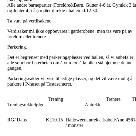
Alle andre barnepartier (Foreldre&Barn, Gutter 4-6 år, Gymlek 3 å
og Jenter 4-5 år) møter direkte i hallen kl.12:30.
Ta vare på verdisakene
Verdisaker må ikke oppbevares i garderobene, men tas vare på av
foreldre eller trenere.
Parkering.
Det er begrenset med parkeringsplasser ved hallen, så vi anbefaler
alle som bor i nærheten om å vurdere å la bilen stå hjemme denne
gangen.
Parkeringsvakter vil vise til ledige plasser, og det vil være mulig å
parkere i P-huset på Tastasenteret.
Trening
Trenere
Tlf
Treningsrekkefølge
Antrekk
RG/ Dans
Kl.10.15
Halloweenantrekk
Isabell/Ane
4561
/ monster