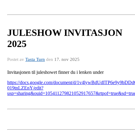
JULESHOW INVITASJON
2025
Postet av
Tasta Turn
den
17. nov 2025
Invitasjonen til juleshowet finner du i lenken under
https://docs.google.com/document/d/1v4lywBdUdITP6e9y9bDD
019tnLZEnY/edit?
usp=sharing&ouid=105411279821052917657&rtpof=true&sd=tru