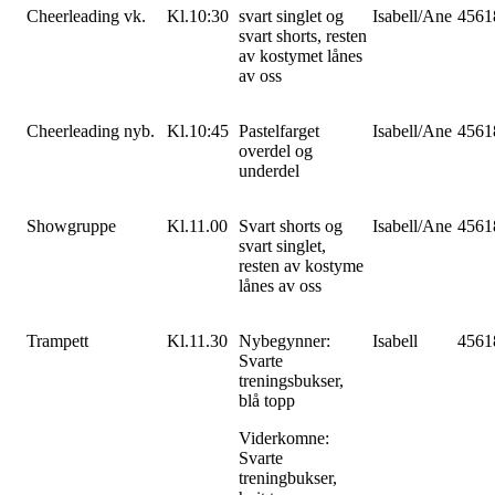
Cheerleading vk.
Kl.10:30
svart singlet og
Isabell/Ane
4561
svart shorts, resten
av kostymet lånes
av oss
Cheerleading nyb.
Kl.10:45
Pastelfarget
Isabell/Ane
4561
overdel og
underdel
Showgruppe
Kl.11.00
Svart shorts og
Isabell/Ane
4561
svart singlet,
resten av kostyme
lånes av oss
Trampett
Kl.11.30
Nybegynner:
Isabell
4561
Svarte
treningsbukser,
blå topp
Viderkomne:
Svarte
treningbukser,