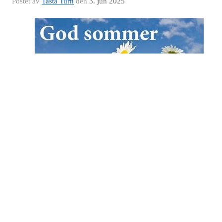
Postet av
Tasta Turn
den
3. jun 2025
Vi ønsker alle våre medlemmer, trenere og tillitsvalgte en riktig god
sommer.
Påmelding til høstens partier åpner medio august her på denne side
Nærmere info kommer i løpet av sommeren.