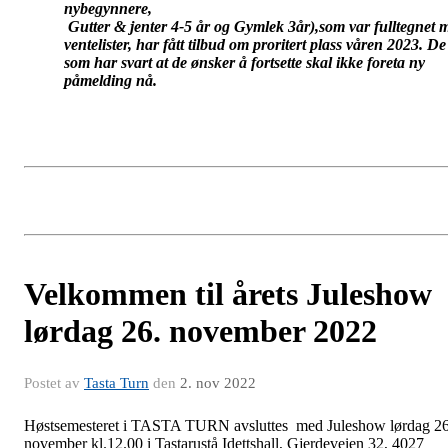
nybegynnere,
Gutter & jenter 4-5 år og Gymlek 3år),som var fulltegnet 
ventelister, har fått tilbud om proritert plass våren 2023. De
som har svart at de ønsker å fortsette skal ikke foreta ny
påmelding nå.
Velkommen til årets Juleshow
lørdag 26. november 2022
Postet av
Tasta Turn
den
2. nov 2022
Høstsemesteret i TASTA TURN avsluttes med Juleshow lørdag 26
november kl.12.00 i Tastarustå Idettshall, Gjerdeveien 32, 4027