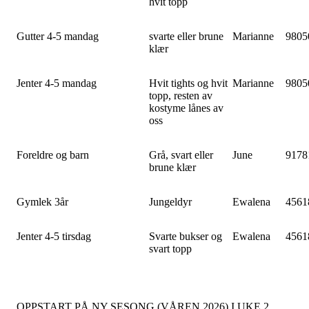
hvit topp
Gutter 4-5 mandag
svarte eller brune
Marianne
9805
klær
Jenter 4-5 mandag
Hvit tights og hvit
Marianne
9805
topp, resten av
kostyme lånes av
oss
Foreldre og barn
Grå, svart eller
June
9178
brune klær
Gymlek 3år
Jungeldyr
Ewalena
4561
Jenter 4-5 tirsdag
Svarte bukser og
Ewalena
4561
svart topp
OPPSTART PÅ NY SESONG (VÅREN 2026) I UKE 2.