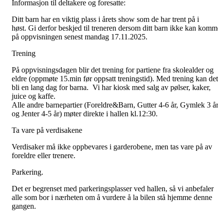
Informasjon til deltakere og foresatte:
Ditt barn har en viktig plass i årets show som de har trent på i
høst. Gi derfor beskjed til treneren dersom ditt barn ikke kan komm
på oppvisningen senest mandag 17.11.2025.
Trening
På oppvisningsdagen blir det trening for partiene fra skolealder og
eldre (oppmøte 15.min før oppsatt treningstid). Med trening kan det
bli en lang dag for barna. Vi har kiosk med salg av pølser, kaker,
juice og kaffe.
Alle andre barnepartier (Foreldre&Barn, Gutter 4-6 år, Gymlek 3 å
og Jenter 4-5 år) møter direkte i hallen kl.12:30.
Ta vare på verdisakene
Verdisaker må ikke oppbevares i garderobene, men tas vare på av
foreldre eller trenere.
Parkering.
Det er begrenset med parkeringsplasser ved hallen, så vi anbefaler
alle som bor i nærheten om å vurdere å la bilen stå hjemme denne
gangen.