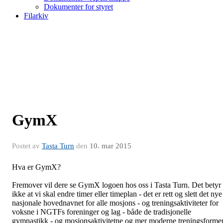
Dokumenter for styret
Filarkiv
GymX
Postet av
Tasta Turn
den
10. mar 2015
Hva er GymX?
Fremover vil dere se GymX logoen hos oss i Tasta Turn. Det betyr
ikke at vi skal endre timer eller timeplan - det er rett og slett det nye
nasjonale hovednavnet for alle mosjons - og treningsaktiviteter for
voksne i NGTFs foreninger og lag - både de tradisjonelle
gymnastikk - og mosjonsaktivitetne og mer moderne treningsformer