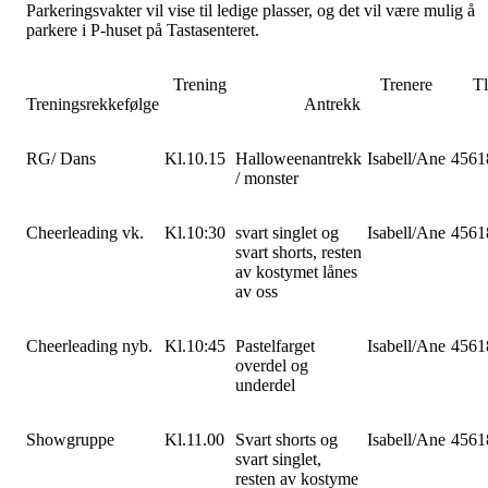
Parkeringsvakter vil vise til ledige plasser, og det vil være mulig å
parkere i P-huset på Tastasenteret.
Trening
Trenere
Tlf
Treningsrekkefølge
Antrekk
RG/ Dans
Kl.10.15
Halloweenantrekk
Isabell/Ane
4561
/ monster
Cheerleading vk.
Kl.10:30
svart singlet og
Isabell/Ane
4561
svart shorts, resten
av kostymet lånes
av oss
Cheerleading nyb.
Kl.10:45
Pastelfarget
Isabell/Ane
4561
overdel og
underdel
Showgruppe
Kl.11.00
Svart shorts og
Isabell/Ane
4561
svart singlet,
resten av kostyme