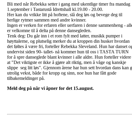
Bli med når Rebekka setter i gang med ukentlige timer fra mandag
1.september i Tastarustå Idrettshall kl.19.00 - 20.00.
Her kan du vrikke litt på hoftene, slå deg løs og bevege deg til
herlige rytmer sammen med andre kvinner.
Ingen er verken for erfaren eller uerfaren i denne sammenheng - all
er velkomne til å delta på denne dansegleden.
Tenk deg: Du går inn i et rom fylt med latter, musikk pumper i
høyttalerne, og plutselig merker du at kroppen din husker hvordan
det føltes å være fri, forteller Rebekka Sleveland. Hun har danset o
undervist siden 90- tallet- nå kommer hun til oss i TASTA TURN
for å spre danseglede blant kvinner i alle aldre. Hun forteller videre
at "Det viktigste er ikke å gjøre alt riktig, men å våge og kanskje
slippe seg litt løs". Gjennom årene har hun sett hvordan dans kan g
utrolig vekst, både for kropp og sinn, noe hun har fått gode
tilbakemeldinger på.
Meld deg på når vi åpner for det 15.august.