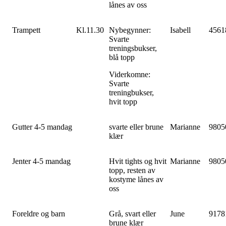
lånes av oss
Trampett
Kl.11.30
Nybegynner:
Isabell
4561
Svarte
treningsbukser,
blå topp
Viderkomne:
Svarte
treningbukser,
hvit topp
Gutter 4-5 mandag
svarte eller brune
Marianne
9805
klær
Jenter 4-5 mandag
Hvit tights og hvit
Marianne
9805
topp, resten av
kostyme lånes av
oss
Foreldre og barn
Grå, svart eller
June
9178
brune klær