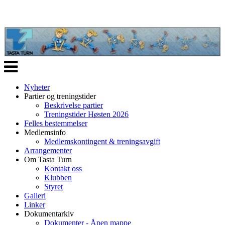
Veksle
navigasjon
Nyheter
Partier og treningstider
Beskrivelse partier
Treningstider Høsten 2026
Felles bestemmelser
Medlemsinfo
Medlemskontingent & treningsavgift
Arrangementer
Om Tasta Turn
Kontakt oss
Klubben
Styret
Galleri
Linker
Dokumentarkiv
Dokumenter - Åpen mappe