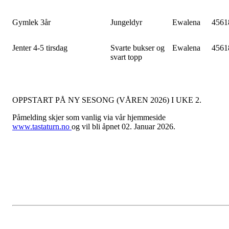
Gymlek 3år
Jungeldyr
Ewalena
4561
Jenter 4-5 tirsdag
Svarte bukser og
Ewalena
4561
svart topp
OPPSTART PÅ NY SESONG (VÅREN 2026) I UKE 2.
Påmelding skjer som vanlig via vår hjemmeside
www.tastaturn.no
og vil bli åpnet 02. Januar 2026.