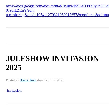
https://docs.google.com/document/d/1v4lywBdUdITP6e9y9bDD
019tnLZEnY/edit?
usp=sharing&ouid=105411279821052917657&rtpof=true&sd=tru
JULESHOW INVITASJON
2025
Postet av
Tasta Turn
den
17. nov 2025
invitasjon