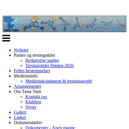
Veksle
navigasjon
Nyheter
Partier og treningstider
Beskrivelse partier
Treningstider Høsten 2026
Felles bestemmelser
Medlemsinfo
Medlemskontingent & treningsavgift
Arrangementer
Om Tasta Turn
Kontakt oss
Klubben
Styret
Galleri
Linker
Dokumentarkiv
Dokumenter - Åpen mappe