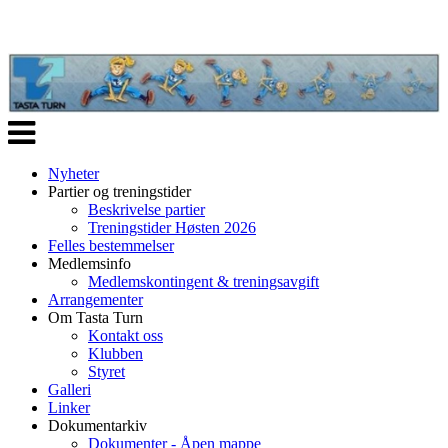
Veksle
navigasjon
Nyheter
Partier og treningstider
Beskrivelse partier
Treningstider Høsten 2026
Felles bestemmelser
Medlemsinfo
Medlemskontingent & treningsavgift
Arrangementer
Om Tasta Turn
Kontakt oss
Klubben
Styret
Galleri
Linker
Dokumentarkiv
Dokumenter - Åpen mappe