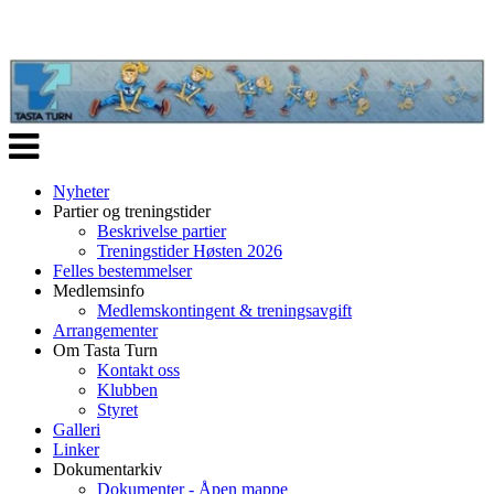
Veksle
navigasjon
Nyheter
Partier og treningstider
Beskrivelse partier
Treningstider Høsten 2026
Felles bestemmelser
Medlemsinfo
Medlemskontingent & treningsavgift
Arrangementer
Om Tasta Turn
Kontakt oss
Klubben
Styret
Galleri
Linker
Dokumentarkiv
Dokumenter - Åpen mappe