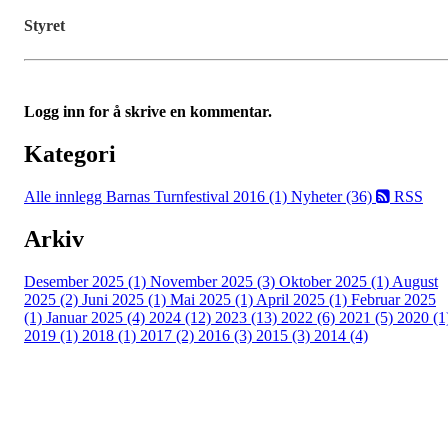
Styret
Logg inn for å skrive en kommentar.
Kategori
Alle innlegg
Barnas Turnfestival 2016 (1)
Nyheter (36)
RSS
Arkiv
Desember 2025 (1)
November 2025 (3)
Oktober 2025 (1)
August
2025 (2)
Juni 2025 (1)
Mai 2025 (1)
April 2025 (1)
Februar 2025
(1)
Januar 2025 (4)
2024 (12)
2023 (13)
2022 (6)
2021 (5)
2020 (1
2019 (1)
2018 (1)
2017 (2)
2016 (3)
2015 (3)
2014 (4)