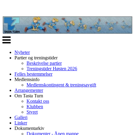
Veksle
navigasjon
Nyheter
Partier og treningstider
Beskrivelse partier
Treningstider Høsten 2026
Felles bestemmelser
Medlemsinfo
Medlemskontingent & treningsavgift
Arrangementer
Om Tasta Turn
Kontakt oss
Klubben
Styret
Galleri
Linker
Dokumentarkiv
Dokumenter - Åpen mappe