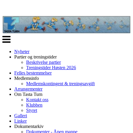
Veksle
navigasjon
Nyheter
Partier og treningstider
Beskrivelse partier
Treningstider Høsten 2026
Felles bestemmelser
Medlemsinfo
Medlemskontingent & treningsavgift
Arrangementer
Om Tasta Turn
Kontakt oss
Klubben
Styret
Galleri
Linker
Dokumentarkiv
Dokumenter - Åpen mappe