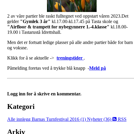
2 av våre partier ble raskt fulltegnet ved oppstart våren 2023.Det
gelder
"Gymlek 3 år"
kl.17.00-kl.17.45 på Tasta skole og
"Airfloor & trampett for nybegynnere 1.-4.klasse"
kl.18.00-
19.00 i Tastarustå Idrettshall.
Men det er fortsatt ledige plasser på alle andre partier både for barn
og voksne.
Klikk for å se aktuelle ->
treningstider
.
Påmelding foretas ved å trykke blå knapp -
Meld på
Logg inn for å skrive en kommentar.
Kategori
Alle innlegg
Barnas Turnfestival 2016 (1)
Nyheter (36)
RSS
Arkiv