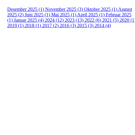
Desember 2025 (1)
November 2025 (3)
Oktober 2025 (1)
August
2025 (2)
Juni 2025 (1)
Mai 2025 (1)
April 2025 (1)
Februar 2025
(1)
Januar 2025 (4)
2024 (12)
2023 (13)
2022 (6)
2021 (5)
2020 (1
2019 (1)
2018 (1)
2017 (2)
2016 (3)
2015 (3)
2014 (4)