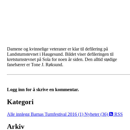
Damene og kvinnelige veteraner er klar til defilering på
Landsturnstevnet i Haugesund. Bildet viser defileringen til
kretsturnstevnet på Sola for noen år siden. Den alltid stødige
fanebærer er Tone J. Røksund.
Logg inn for å skrive en kommentar.
Kategori
Alle innlegg
Barnas Turnfestival 2016 (1)
Nyheter (36)
RSS
Arkiv