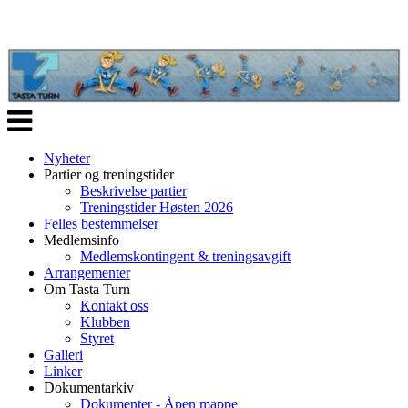
Veksle
navigasjon
Nyheter
Partier og treningstider
Beskrivelse partier
Treningstider Høsten 2026
Felles bestemmelser
Medlemsinfo
Medlemskontingent & treningsavgift
Arrangementer
Om Tasta Turn
Kontakt oss
Klubben
Styret
Galleri
Linker
Dokumentarkiv
Dokumenter - Åpen mappe